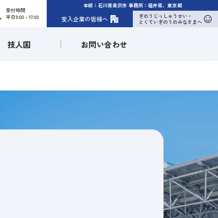
本部：石川県金沢市 事務所：福井県、東京都
sociation)
ぎのうじっしゅうせい・
受入企業の皆様へ
とくていぎのうのみなさまへ
技人国
お問い合わせ