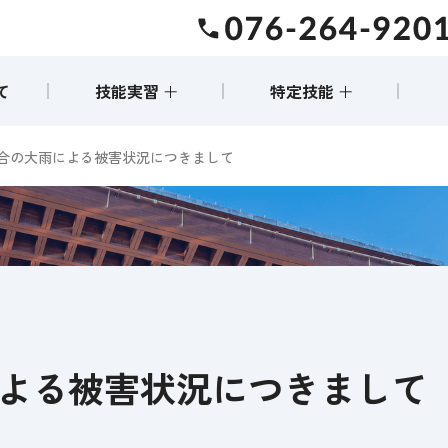
事業協同組合(Aureole-Vietnam Cooperative Business As
て
技能実習 ＋
特定技能 ＋
概要
概要
合の大雨による被害状況につきまして
受け入れの流れ
受入れの流れ
前に戻る
サポート内容
サポート内容
受入れの
受入れの
費用について
費用について
実例紹介
実例紹介
よる被害状況につきまして
よくある質問
よくある質問