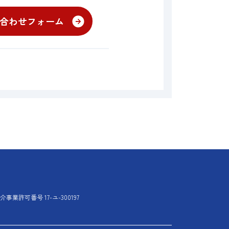
1 受付時間 平日9:00-17:00
合わせフォーム
iness Association)
事業許可番号 17-ユ-300197