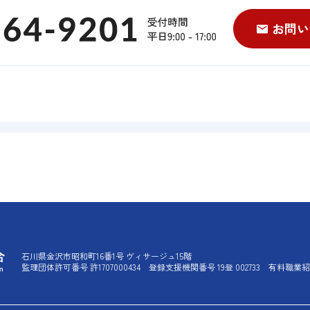
TEL:076-264-920
お問い
オレオウ・ベトナム事業協同組合(Aureole-Vietnam Cooperative Bus
石川県金沢市昭和町16番1号 ヴィサージュ15階
監理団体許可番号 許1707000434
登録支援機関番号 19登 002733
有料職業紹介