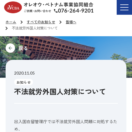
オレオウ・ベトナム事業協同組合
ご依頼・お問い合わせ T
ホーム
すべてのお知らせ
皆様へ
不法就労外国人対策について
前に
2020.11.05
お知らせ
不法就労外国人対策について
出入国在留管理庁では不法就労外国人問題に対処するた
め、