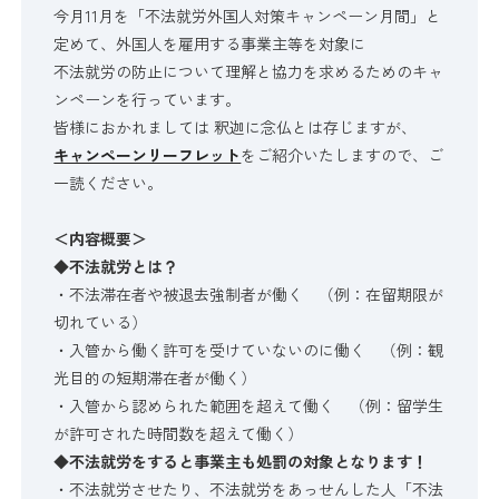
今月11月を「不法就労外国人対策キャンペーン月間」と
定めて、外国人を雇用する事業主等を対象に
不法就労の防止について理解と協力を求めるためのキャ
ンペーンを行っています。
皆様におかれましては 釈迦に念仏とは存じますが、
キャンペーンリーフレット
をご紹介いたしますので、ご
一読ください。
＜内容概要＞
◆
不法就労とは？
・不法滞在者や被退去強制者が働く （例：在留期限が
切れている）
・入管から働く許可を受けていないのに働く （例：観
光目的の短期滞在者が働く）
・入管から認められた範囲を超えて働く （例：留学生
が許可された時間数を超えて働く）
◆
不法就労をすると事業主も処罰の対象となります！
・不法就労させたり、不法就労をあっせんした人「不法