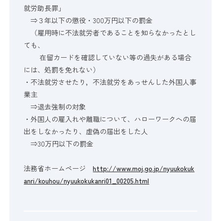
就労助長罪」
⇒３年以下の懲役・300万円以下の罰金
（雇用時に不法就労者であることを知らなかったとし
ても、
在留カードを確認していない等の過失がある場合
には、処罰を免れない）
・不法就労させたり，不法就労をあっせんした外国人事
業主
⇒退去強制の対象
・外国人の雇入れや離職について、ハローワークへの届
出をしなかったり、虚偽の届出をした人
⇒30万円以下の罰金
法務省ホームページ
http://www.moj.go.jp/nyuukokuk
anri/kouhou/nyuukokukanri01_00205.html