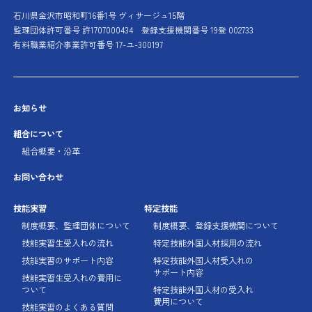
石川県金沢市昭和町16番1号 ヴィサージュ15階
監理団体許可番号 許1707000434
登録支援機関番号 19登 002733
有料職業紹介事業許可番号 17-ユ-300197
お知らせ
組合について
組合概要・沿革
お問い合わせ
技能実習
特定技能
制度概要、監理団体に
ついて
制度概要、登録支援機関に
ついて
技能実習生受入れの流れ
特定技能外国人材採用の流れ
技能実習のサポート内容
特定技能外国人材受入れの
サポート内容
技能実習生受入れの費用に
ついて
特定技能外国人材の受入れ
費用について
技能実習のよくある質問