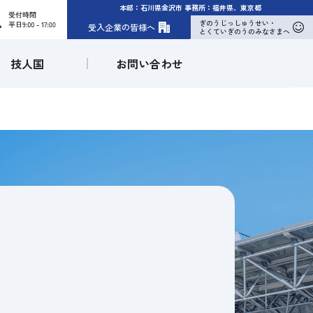
本部：石川県金沢市 事務所：福井県、東京都
sociation)
ぎのうじっしゅうせい・
受入企業の皆様へ
とくていぎのうのみなさまへ
技人国
お問い合わせ