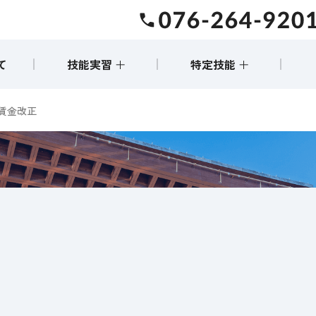
事業協同組合(Aureole-Vietnam Cooperative Business As
て
技能実習 ＋
特定技能 ＋
概要
概要
賃金改正
受け入れの流れ
受入れの流れ
前に戻る
サポート内容
サポート内容
受入れの
受入れの
費用について
費用について
実例紹介
実例紹介
よくある質問
よくある質問