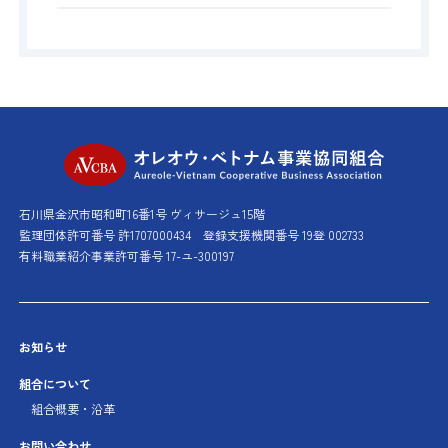
オレオウ・ベト
石川県金沢市昭和町16番1号 ヴィサージュ15階
監理団体許可番号 許1707000434
登録支援機関番号 19登 002733
有料職業紹介事業許可番号 17-ユ-300197
お知らせ
組合について
組合概要・沿革
お問い合わせ