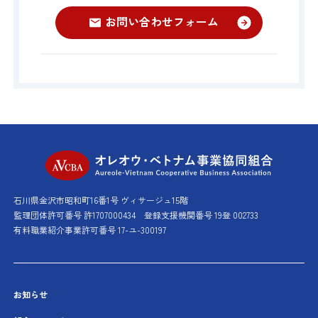
お問い合わせフォーム
オレオウ・ベト
石川県金沢市昭和町16番1号 ヴィサージュ15階
監理団体許可番号 許1707000434
登録支援機関番号 19登 002733
有料職業紹介事業許可番号 17-ユ-300197
お知らせ