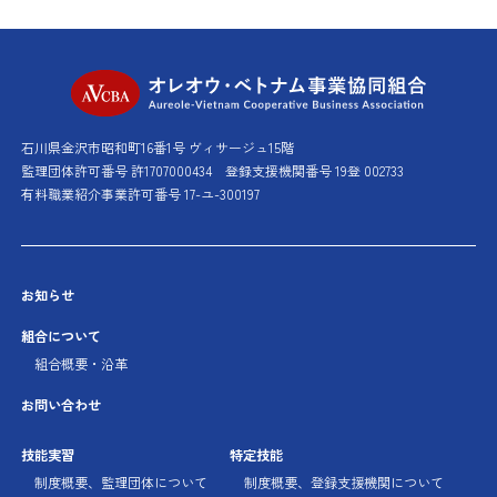
オレオウ・ベト
石川県金沢市昭和町16番1号 ヴィサージュ15階
監理団体許可番号 許1707000434
登録支援機関番号 19登 002733
有料職業紹介事業許可番号 17-ユ-300197
お知らせ
組合について
組合概要・沿革
お問い合わせ
技能実習
特定技能
制度概要、監理団体に
ついて
制度概要、登録支援機関に
ついて