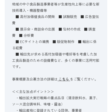
地域の中小食品製造事業者等が生産性向上等に必要な新
技術導入・機器整備等
■ 高付加価値食品の開発 ■ 試験販売 ■ 広告宣伝
費
■ 展示会・商談会の出展 ■ 包材の作成 ■ 調査
費 ■ 分析費
■ ECサイトとの連携 ■ 販促物制作 ■ 輸出に係
る経費
■ 輸出先が求める高付加価値や嗜好等を考慮した加
工食品製造のための設備費など、多くの事業に活用可能
です。
事業概要及公募方法の詳細は
こちら
をご覧ください。
＜＜主な加点ポイント＞＞
・輸出拡大実行戦略の重点品目（清涼飲料水、菓子、
ソース混合調味料、味噌・醤油）
・輸出産地に登録されている団体、事業者