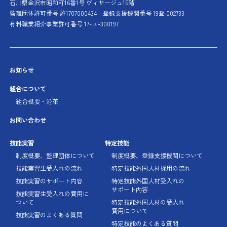
石川県金沢市昭和町16番1号 ヴィサージュ15階
監理団体許可番号 許1707000434
登録支援機関番号 19登 002733
有料職業紹介事業許可番号 17-ユ-300197
お知らせ
組合について
組合概要・沿革
お問い合わせ
技能実習
特定技能
制度概要、監理団体に
ついて
制度概要、登録支援機関に
ついて
技能実習生受入れの流れ
特定技能外国人材採用の流れ
技能実習のサポート内容
特定技能外国人材受入れの
サポート内容
技能実習生受入れの費用に
ついて
特定技能外国人材の受入れ
費用について
技能実習のよくある質問
特定技能のよくある質問