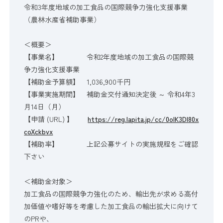
令和3年度地域の加工食品の国際競争力強化支援事業
（農林水産省補助事業）
＜概要＞
【事業名】 令和2年度地域の加工食品の国際競
争力強化支援事業
【補助金予算額】 1,036,900千円
【事業実施期間】 補助金交付通知決定後 ～ 令和4年3
月14日（月）
【申請 (URL) 】
https://reg.lapita.jp/cc/0oIK3Dl80x
coXckbvx
【補助率】 上記公募サイトの実施規程をご確認
下さい
＜補助金対象＞
加工食品の国際競争力強化のため、輸出先が求める高付
加価値や嗜好等を考慮した加工食品の輸出拡大に向けて
のPRや、