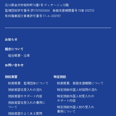
石川県金沢市昭和町16番1号 ヴィサージュ15階
監理団体許可番号 許1707000434
登録支援機関番号 19登 002733
有料職業紹介事業許可番号 17-ユ-300197
お知らせ
組合について
組合概要・沿革
お問い合わせ
技能実習
特定技能
制度概要、監理団体に
ついて
制度概要、登録支援機関に
ついて
技能実習生受入れの流れ
特定技能外国人材採用の流れ
技能実習のサポート内容
特定技能外国人材受入れの
サポート内容
技能実習生受入れの費用に
ついて
特定技能外国人材の受入れ
費用について
技能実習のよくある質問