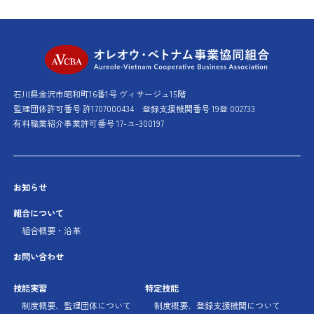
オレオウ・ベト
石川県金沢市昭和町16番1号 ヴィサージュ15階
監理団体許可番号 許1707000434
登録支援機関番号 19登 002733
有料職業紹介事業許可番号 17-ユ-300197
お知らせ
組合について
組合概要・沿革
お問い合わせ
技能実習
特定技能
制度概要、監理団体に
ついて
制度概要、登録支援機関に
ついて